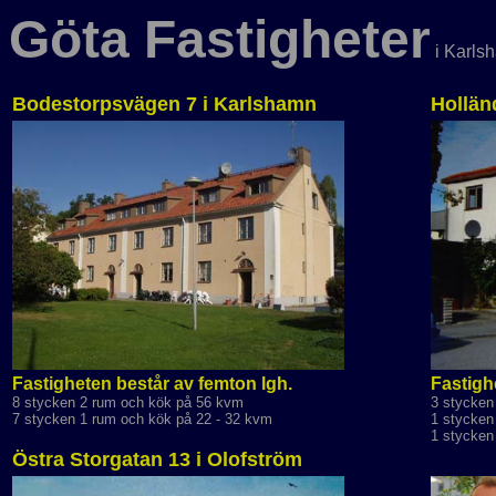
Göta Fastigheter
i Karls
Bodestorpsvägen 7 i Karlshamn
Hollän
Fastigheten består av femton lgh.
Fastigh
8 stycken 2 rum och kök på 56 kvm
3 stycken
7 stycken 1 rum och kök på 22 - 32 kvm
1 stycken
1 stycken
Östra Storgatan 13 i Olofström